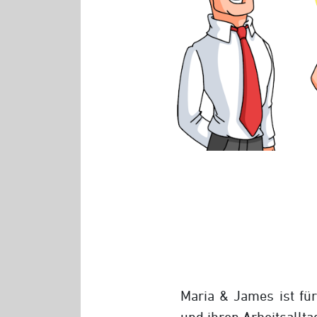
Maria & James ist fü
und ihren Arbeitsallta