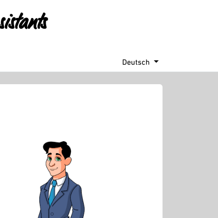
istants
E
Deutsch