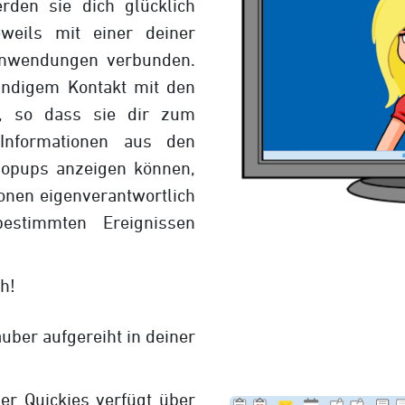
rden sie dich glücklich
weils mit einer deiner
Anwendungen verbunden.
ändigem Kontakt mit den
, so dass sie dir zum
Informationen aus den
opups anzeigen können,
ionen eigenverantwortlich
estimmten Ereignissen
ch!
auber aufgereiht in deiner
er Quickies verfügt über