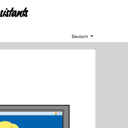
istants
E
Deutsch