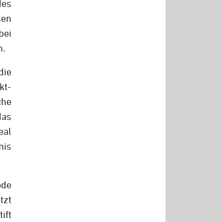
des
sen
bei
n.
die
kt­
he
das
eal
nis
ode
tzt
ift