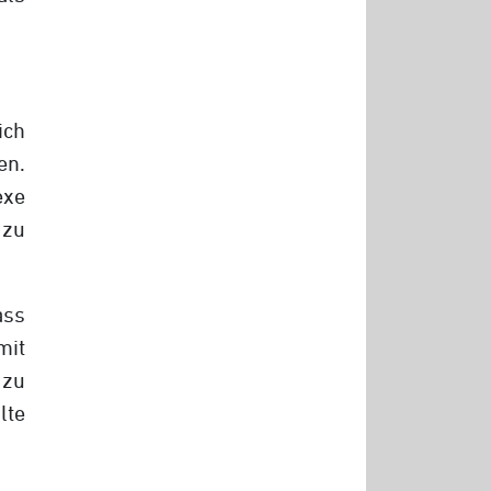
ich
en.
exe
zu
ass
mit
 zu
lte