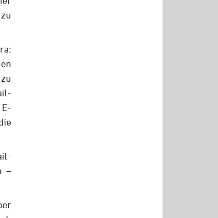
ner
 zu
ra:
gen
 zu
l-
 E-
die
il-
n –
ber