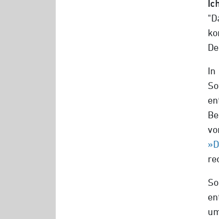
Ic
"D
ko
De
In
So
e
Be
v
»D
re
So
en
um