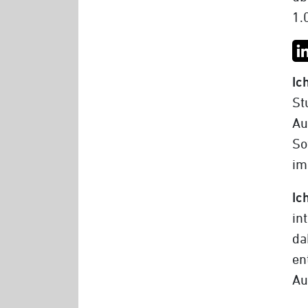
1.
Ic
St
Au
S
im
Ic
in
da
en
Au