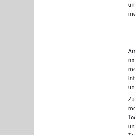
un
me
Am
ne
me
In
un
Zu
me
To
un