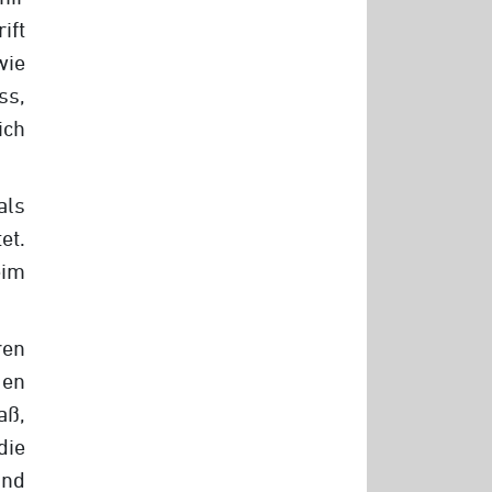
ft
wie
ss,
ich
ls
et.
eim
ren
gen
aß,
die
und