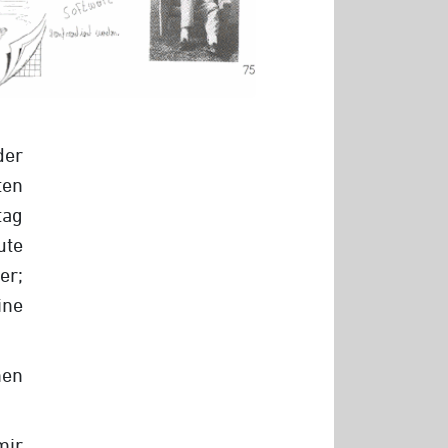
der
ten
tag
ute
er;
ne
nen
mir