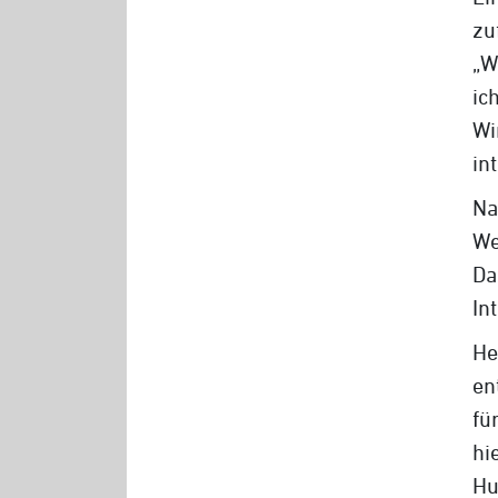
z
„W
ic
Wi
in
N
We
Da
In
He
en
fü
hi
Hu