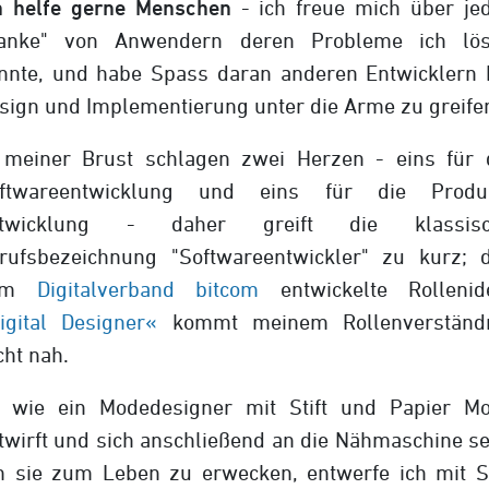
h helfe gerne Menschen
- ich freue mich über je
anke" von Anwendern deren Probleme ich lö
nnte, und habe Spass daran anderen Entwicklern 
sign und Implementierung unter die Arme zu greife
 meiner Brust schlagen zwei Herzen - eins für 
ftwareentwicklung und eins für die Produ
ntwicklung - daher greift die klassisc
rufsbezeichnung "Softwareentwickler" zu kurz; 
om
Digitalverband bitcom
entwickelte Rollenid
igital Designer«
kommt meinem Rollenverständ
cht nah.
 wie ein Modedesigner mit Stift und Papier M
twirft und sich anschließend an die Nähmaschine se
 sie zum Leben zu erwecken, entwerfe ich mit St