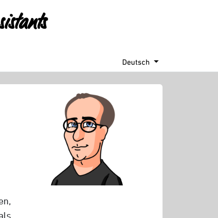
istants
E
Deutsch
en,
als