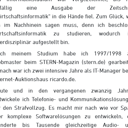
ufällig eine Ausgabe der Zeitschri
irtschaftsinformatik“ in die Hände fiel. Zum Glück, 
h im Nachhinein sagen muss, denn ich beschlo
rtschaftsinformatik zu studieren, wodurch 
terdisziplinär aufgestellt bin.
ach meinem Studium habe ich 1997/1998 a
bmaster beim STERN-Magazin (stern.de) gearbeit
nach war ich zwei intensive Jahre als IT-Manager b
ternet-Auktionshaus ricardo.de.
ute und in den vergangenen zwanzig Jah
twickele ich Telefonie- und Kommunikationslösun
r den Strafvollzug. Es macht mir nach wie vor Sp
er komplexe Softwarelösungen zu entwickeln, 
nderte bis Tausende gleichzeitige Audio- 