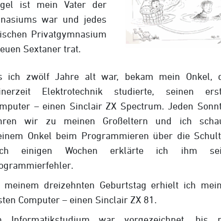
gel ist mein Vater der
ymnasiums war und jedes
lischen Privatgymnasium
neuen Sextaner trat.
s ich zwölf Jahre alt war, bekam mein Onkel, 
inerzeit Elektrotechnik studierte, seinen ers
mputer – einen Sinclair ZX Spectrum. Jeden Sonn
hren wir zu meinen Großeltern und ich scha
inem Onkel beim Programmieren über die Schult
ach einigen Wochen erklärte ich ihm sei
ogrammierfehler.
 meinem dreizehnten Geburtstag erhielt ich mei
sten Computer – einen Sinclair ZX 81.
n Informatikstudium war vorgezeichnet, bis 