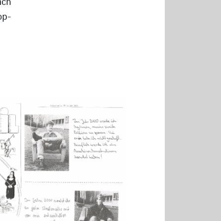
ach
op-