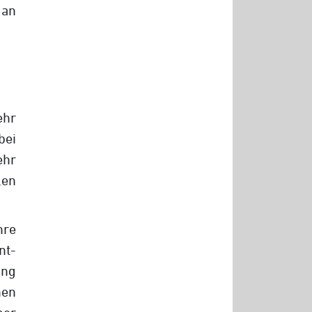
 an
ehr
bei
ehr
len
hre
nt-
ing
hen