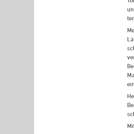
To
un
te
Me
Lä
sc
v
Be
Ma
ei
He
Be
sc
Mi